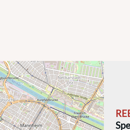
RE
Spe