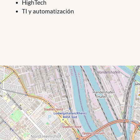
HighTech
TI y automatización