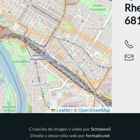
Rhe
68
Leaflet
|
©
OpenStreetMap
Creación de imagen y vídeo por
Schnewoli
Diseño y desarrollo web por
formativ.net