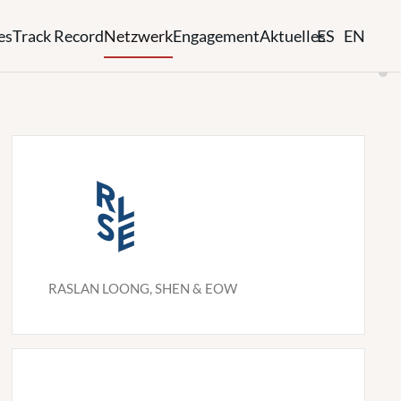
es
Track Record
Netzwerk
Engagement
Aktuelles
ES
EN
N
RASLAN LOONG, SHEN & EOW