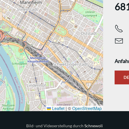
68
Anfah
DE
Leaflet
|
©
OpenStreetMap
Bild- und Videoerstellung durch
Schnewoli