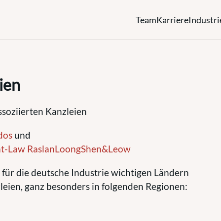
Team
Karriere
Industri
ien
ssoziierten Kanzleien
dos
und
-at-Law RaslanLoongShen&Leow
 für die deutsche Industrie wichtigen Ländern
leien, ganz besonders in folgenden Regionen: