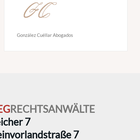
González Cuéllar Abogados
EG
RECHTSANWÄLTE
icher 7
invorlandstraße 7